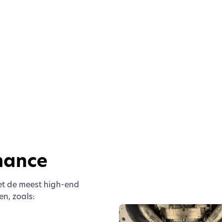
mance
et de meest high-end
n, zoals: