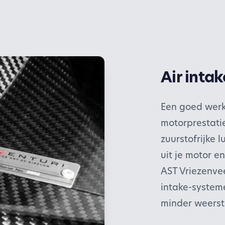
Air intak
Een goed werke
motorprestati
zuurstofrijke 
uit je motor e
AST Vriezenve
intake-systeme
minder weersta