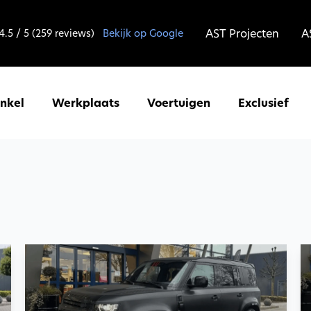
AST Projecten
A
4.5 / 5 (259 reviews)
Bekijk op Google
inkel
Werkplaats
Voertuigen
Exclusief