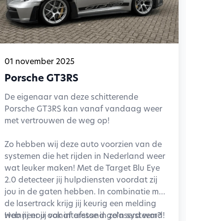
01 november 2025
Porsche GT3RS
De eigenaar van deze schitterende
Porsche GT3RS kan vanaf vandaag weer
met vertrouwen de weg op!
Zo hebben wij deze auto voorzien van de
systemen die het rijden in Nederland weer
wat leuker maken! Met de Target Blu Eye
2.0 detecteer jij hulpdiensten voordat zij
jou in de gaten hebben. In combinatie met
de lasertrack krijg jij keurig een melding
wanneer jij vanaf afstand gelaserd word!
Heb jij nou ook interesse in zo'n systeem?