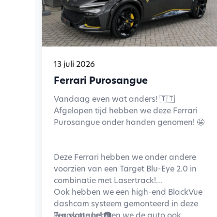
13 juli 2026
Ferrari Purosangue
Vandaag even wat anders! 🇮🇹
Afgelopen tijd hebben we deze Ferrari
Purosangue onder handen genomen! 🤩
Deze Ferrari hebben we onder andere
voorzien van een Target Blu-Eye 2.0 in
combinatie met Lasertrack!
Ook hebben we een high-end BlackVue
dashcam systeem gemonteerd in deze
Purosangue! 📷
Ten slotte hebben we de auto ook