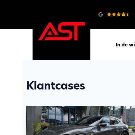
In de w
Klantcases