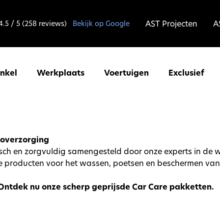
AST Projecten
A
4.5 / 5 (258 reviews)
Bekijk op Google
inkel
Werkplaats
Voertuigen
Exclusief
utoverzorging
gisch en zorgvuldig samengesteld door onze experts in de 
 producten voor het wassen, poetsen en beschermen van
 Ontdek nu onze scherp geprijsde Car Care pakketten.