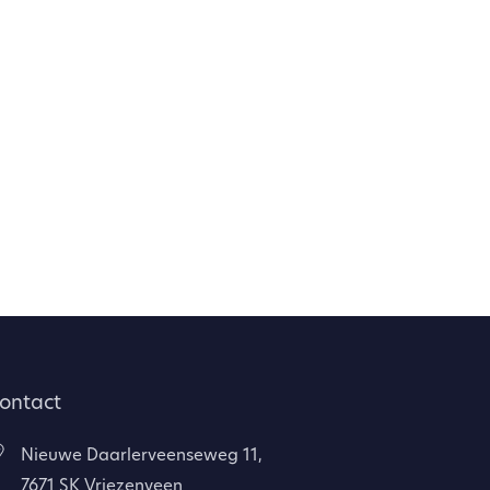
ontact
Nieuwe Daarlerveenseweg 11,
7671 SK Vriezenveen