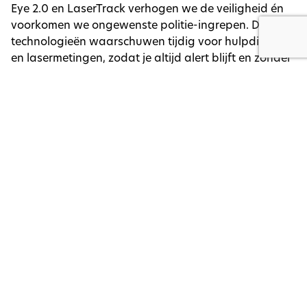
Eye 2.0 en LaserTrack verhogen we de veiligheid én
voorkomen we ongewenste politie-ingrepen. Deze
technologieën waarschuwen tijdig voor hulpdiensten
en lasermetingen, zodat je altijd alert blijft en zonder
zorgen kunt rijden.
Het resultaat: maximale rijbeleving, maximale
controle en zorgeloos genieten van je auto.
Meer weten?