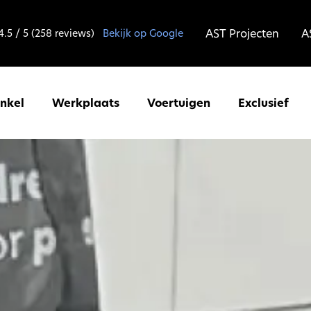
AST Projecten
A
4.5 / 5 (258 reviews)
Bekijk op Google
inkel
Werkplaats
Voertuigen
Exclusief