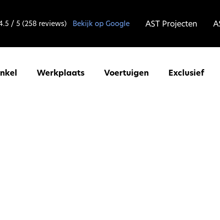
AST Projecten
A
4.5 / 5 (258 reviews)
Bekijk op Google
inkel
Werkplaats
Voertuigen
Exclusief