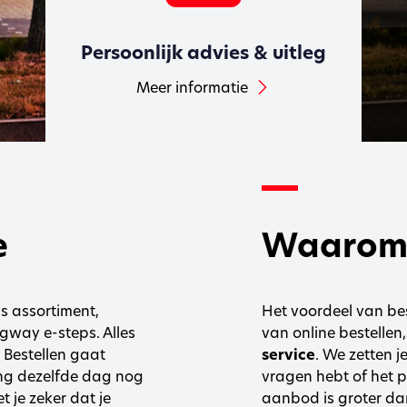
Persoonlijk advies & uitleg
Meer informatie
e
Waarom 
s assortiment,
Het voordeel van best
gway e-steps. Alles
van online bestelle
. Bestellen gaat
service
. We zetten j
ling dezelfde dag nog
vragen hebt of het p
t je zeker dat je
aanbod is groter dan 