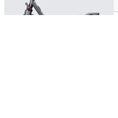
SEGWAY NINEBOT MAX G3 E
✅ Nu op voorraad ...
€ 899,00
Bestel nu