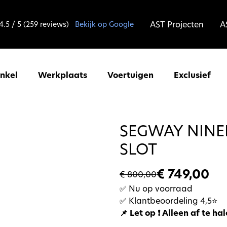
AST Projecten
A
4.5 / 5 (259 reviews)
Bekijk op Google
inkel
Werkplaats
Voertuigen
Exclusief
SEGWAY NINEB
SLOT
€ 749,00
€ 800,00
✅ Nu op voorraad
✅ Klantbeoordeling 4,5⭐
📌 Let op ❗ Alleen af te ha