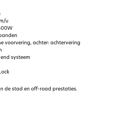
m
km/u
1600W
 banden
e voorvering, achter: achtervering
m
ogend systeem
Lock
n de stad en off-road prestaties.