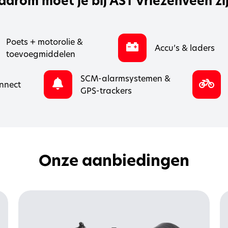
arom moet je bij AST Vriezenveen zi
Poets + motorolie &
Accu’s & laders
toevoegmiddelen
SCM-alarmsystemen &
nnect
GPS-trackers
Onze aanbiedingen