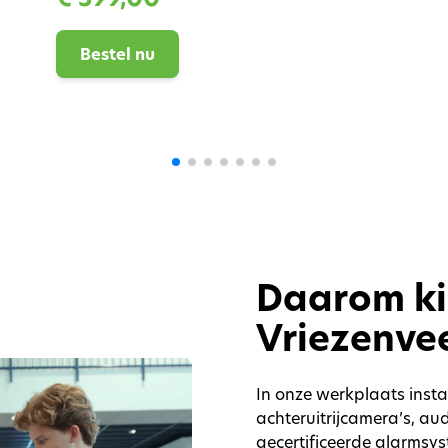
Bestel nu
Daarom ki
Vriezenve
In onze werkplaats inst
achteruitrijcamera’s, a
gecertificeerde alarmsy