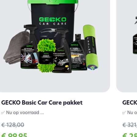
GECKO Basic Car Care pakket
GECK
✅ Nu op voorraad ...
✅ Nu o
€ 128,00
€ 321
€ 99,95
€ 2