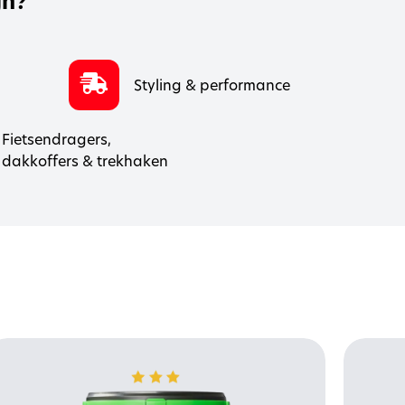
jn?
Styling & performance
Fietsendragers,
dakkoffers & trekhaken