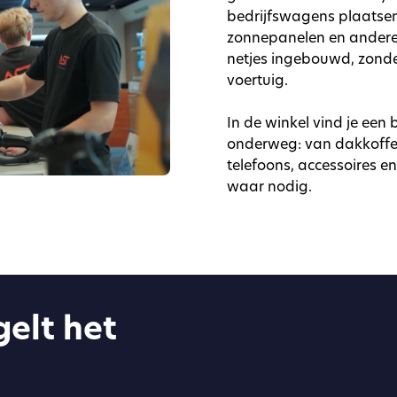
bedrijfswagens plaatse
zonnepanelen en andere 
netjes ingebouwd, zond
voertuig.
In de winkel vind je een
onderweg: van dakkoffers
telefoons, accessoires e
waar nodig.
elt het