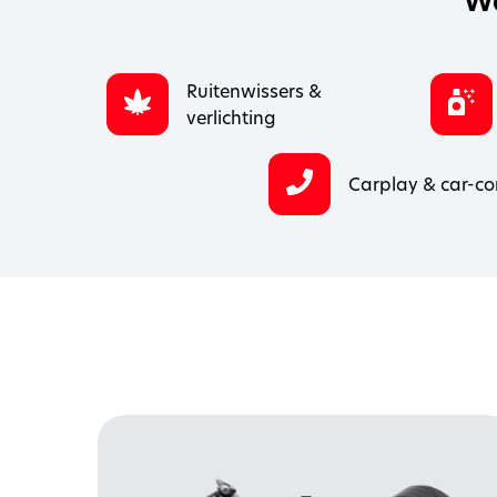
Wa
Ruitenwissers &
verlichting
Carplay & car-co