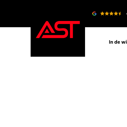
In de w
Gedreven
doo
passie