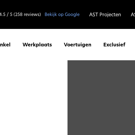
AST Projecten
A
4.5 / 5 (258 reviews)
Bekijk op Google
inkel
Werkplaats
Voertuigen
Exclusief
r