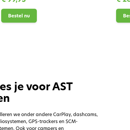
Bestel nu
Be
es je voor AST
en
alleren we onder andere CarPlay, dashcams,
udiosystemen, GPS-trackers en SCM-
stemen. Ook voor campers en