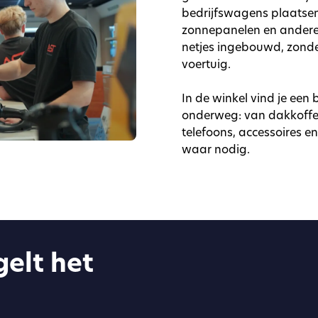
bedrijfswagens plaatse
zonnepanelen en andere 
netjes ingebouwd, zond
voertuig.
In de winkel vind je een
onderweg: van dakkoffers
telefoons, accessoires e
waar nodig.
elt het