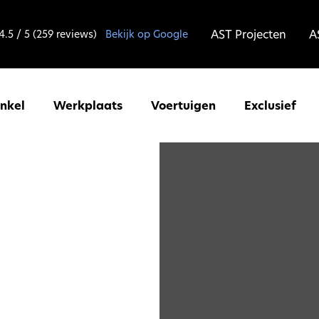
AST Projecten
A
4.5 / 5 (259 reviews)
Bekijk op Google
inkel
Werkplaats
Voertuigen
Exclusief
r