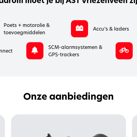
arom moet je bij AST Vriezenveen zi
Poets + motorolie &
Accu’s & laders
toevoegmiddelen
SCM-alarmsystemen &
nnect
GPS-trackers
Onze aanbiedingen