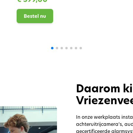
Bestel nu
Daarom ki
Vriezenve
In onze werkplaats inst
achteruitrijcamera’s, a
gecertificeerde alarmsy