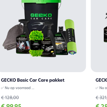
GECKO Basic Car Care pakket
GECK
✅ Nu op voorraad ...
✅ Nu o
€ 128,00
€ 321
€ 99,95
€ 2