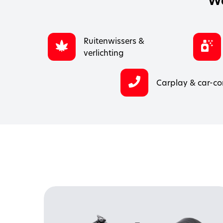
Wa
Ruitenwissers &
verlichting
Carplay & car-co