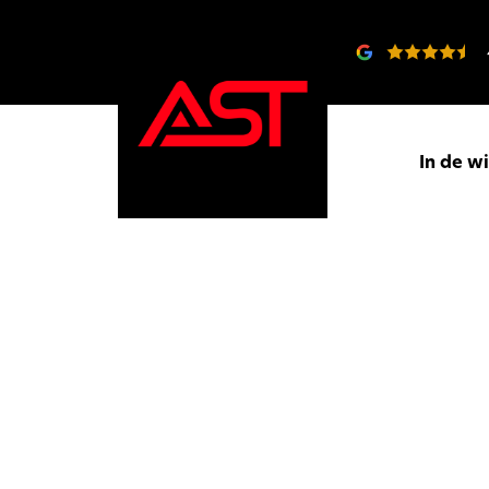
In de w
Gedreven
doo
passie