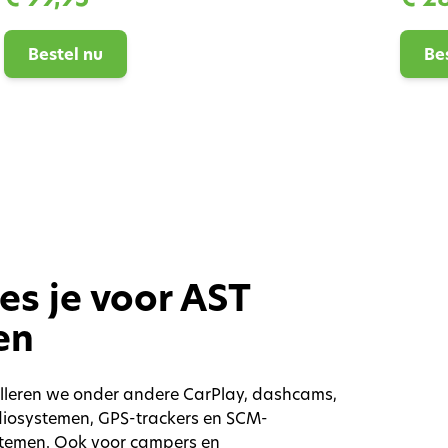
Bestel nu
Be
es je voor AST
en
alleren we onder andere CarPlay, dashcams,
udiosystemen, GPS-trackers en SCM-
stemen. Ook voor campers en