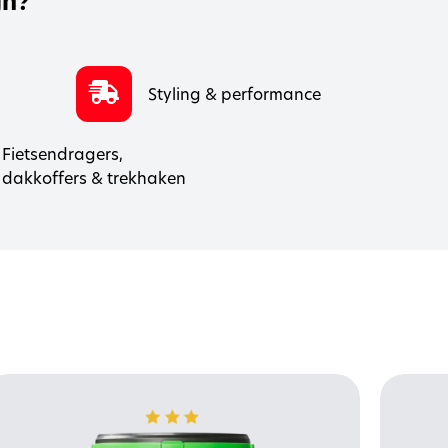
jn?
Styling & performance
Fietsendragers,
dakkoffers & trekhaken